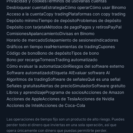
Privacidad y cookies
Términos de uso
Varias cuentas
Desbloquear cuenta
Estrategia
Cómo operar
Cómo usar Binomo
Acceso a la cuenta
Copy trading
Plataformas con copy trading
Depósito mínimo
Tiempo de depósito
Problemas de depósito
Depósito con tarjeta
Métodos de pago
Pagos y retiros
PayPal
Comisiones
Apalancamiento
Divisas en Binomo
Horario de mercado
Solapamiento de sesiones
Indicadores
Gráficos en tiempo real
Herramientas de trading
Cupones
Código de bono
Bono de depósito
Tipos de bono
Bono por recarga
Torneos
Trading automatizado
Cómo evaluar la automatización
Riesgos del software externo
Software automatizado
Etiqueta AI
Evaluar software AI
Algoritmos de trading
Software de señales
Qué es una señal
Señales gratuitas
Alertas de precio
Simulador
Software gratuito
Libros y aprendizaje
Programa de socios
Acciones de Amazon
Acciones de Apple
Acciones de Tesla
Acciones de Nvidia
Acciones de Intel
Acciones de Coca-Cola
Las operaciones de tiempo fijo son un producto de alto riesgo. Puedes
perder todo el dinero que inviertas en una sola operación, así que
opera únicamente con dinero que puedas permitirte perder.