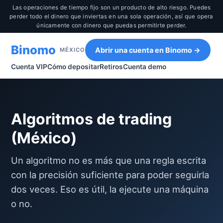
Las operaciones de tiempo fijo son un producto de alto riesgo. Puedes
perder todo el dinero que inviertas en una sola operación, así que opera
únicamente con dinero que puedas permitirte perder.
Binomo
Abrir una cuenta en Binomo →
MÉXICO
Cuenta VIP
Cómo depositar
Retiros
Cuenta demo
Algoritmos de trading
(México)
Un algoritmo no es más que una regla escrita
con la precisión suficiente para poder seguirla
dos veces. Eso es útil, la ejecute una máquina
o no.