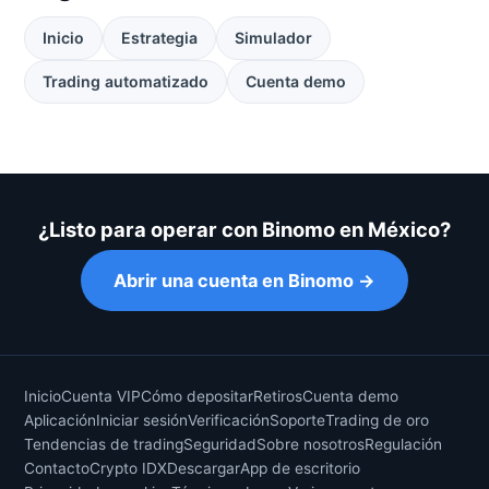
Inicio
Estrategia
Simulador
Trading automatizado
Cuenta demo
¿Listo para operar con Binomo en México?
Abrir una cuenta en Binomo →
Inicio
Cuenta VIP
Cómo depositar
Retiros
Cuenta demo
Aplicación
Iniciar sesión
Verificación
Soporte
Trading de oro
Tendencias de trading
Seguridad
Sobre nosotros
Regulación
Contacto
Crypto IDX
Descargar
App de escritorio