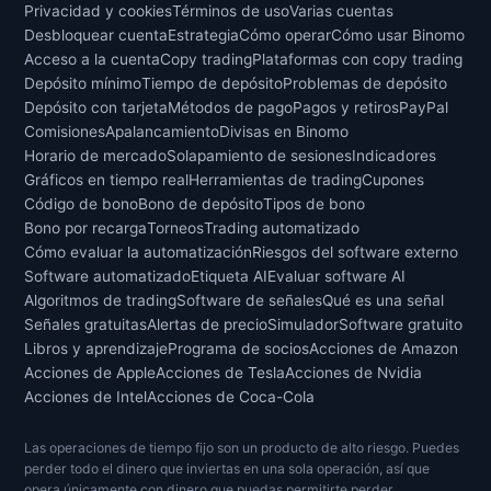
Privacidad y cookies
Términos de uso
Varias cuentas
Desbloquear cuenta
Estrategia
Cómo operar
Cómo usar Binomo
Acceso a la cuenta
Copy trading
Plataformas con copy trading
Depósito mínimo
Tiempo de depósito
Problemas de depósito
Depósito con tarjeta
Métodos de pago
Pagos y retiros
PayPal
Comisiones
Apalancamiento
Divisas en Binomo
Horario de mercado
Solapamiento de sesiones
Indicadores
Gráficos en tiempo real
Herramientas de trading
Cupones
Código de bono
Bono de depósito
Tipos de bono
Bono por recarga
Torneos
Trading automatizado
Cómo evaluar la automatización
Riesgos del software externo
Software automatizado
Etiqueta AI
Evaluar software AI
Algoritmos de trading
Software de señales
Qué es una señal
Señales gratuitas
Alertas de precio
Simulador
Software gratuito
Libros y aprendizaje
Programa de socios
Acciones de Amazon
Acciones de Apple
Acciones de Tesla
Acciones de Nvidia
Acciones de Intel
Acciones de Coca-Cola
Las operaciones de tiempo fijo son un producto de alto riesgo. Puedes
perder todo el dinero que inviertas en una sola operación, así que
opera únicamente con dinero que puedas permitirte perder.