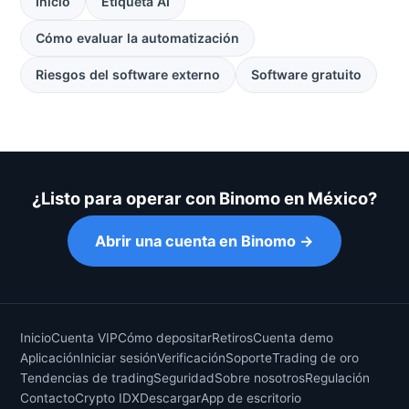
Inicio
Etiqueta AI
Cómo evaluar la automatización
Riesgos del software externo
Software gratuito
¿Listo para operar con Binomo en México?
Abrir una cuenta en Binomo →
Inicio
Cuenta VIP
Cómo depositar
Retiros
Cuenta demo
Aplicación
Iniciar sesión
Verificación
Soporte
Trading de oro
Tendencias de trading
Seguridad
Sobre nosotros
Regulación
Contacto
Crypto IDX
Descargar
App de escritorio