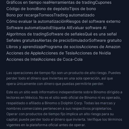
Gráficos en tiempo real
Herramientas de trading
Cupones
Código de bono
Bono de depósito
Tipos de bono
Bono por recarga
Torneos
Trading automatizado
Cómo evaluar la automatización
Riesgos del software externo
Software automatizado
Etiqueta AI
Evaluar software AI
Algoritmos de trading
Software de señales
Qué es una señal
Señales gratuitas
Alertas de precio
Simulador
Software gratuito
Libros y aprendizaje
Programa de socios
Acciones de Amazon
Acciones de Apple
Acciones de Tesla
Acciones de Nvidia
Acciones de Intel
Acciones de Coca-Cola
Las operaciones de tiempo fijo son un producto de alto riesgo. Puedes
perder todo el dinero que inviertas en una sola operación, así que
opera únicamente con dinero que puedas permitirte perder.
Este es un sitio web informativo independiente sobre Binomo dirigido a
lectores en México. No es el sitio web oficial de Binomo ni es operado,
respaldado o afiliado a Binomo o Dolphin Corp. Todas las marcas y
nombres comerciales pertenecen a sus respectivos propietarios.
Operar con productos de tiempo fijo implica un alto riesgo para su
capital; puede perder todo el dinero que invierta. Verifique los términos
vigentes en la plataforma oficial antes de operar.