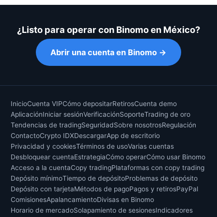
¿Listo para operar con Binomo en México?
Abrir una cuenta en Binomo →
Inicio
Cuenta VIP
Cómo depositar
Retiros
Cuenta demo
Aplicación
Iniciar sesión
Verificación
Soporte
Trading de oro
Tendencias de trading
Seguridad
Sobre nosotros
Regulación
Contacto
Crypto IDX
Descargar
App de escritorio
Privacidad y cookies
Términos de uso
Varias cuentas
Desbloquear cuenta
Estrategia
Cómo operar
Cómo usar Binomo
Acceso a la cuenta
Copy trading
Plataformas con copy trading
Depósito mínimo
Tiempo de depósito
Problemas de depósito
Depósito con tarjeta
Métodos de pago
Pagos y retiros
PayPal
Comisiones
Apalancamiento
Divisas en Binomo
Horario de mercado
Solapamiento de sesiones
Indicadores