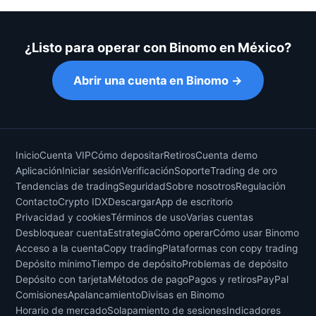
¿Listo para operar con Binomo en México?
Abrir una cuenta en Binomo →
Inicio
Cuenta VIP
Cómo depositar
Retiros
Cuenta demo
Aplicación
Iniciar sesión
Verificación
Soporte
Trading de oro
Tendencias de trading
Seguridad
Sobre nosotros
Regulación
Contacto
Crypto IDX
Descargar
App de escritorio
Privacidad y cookies
Términos de uso
Varias cuentas
Desbloquear cuenta
Estrategia
Cómo operar
Cómo usar Binomo
Acceso a la cuenta
Copy trading
Plataformas con copy trading
Depósito mínimo
Tiempo de depósito
Problemas de depósito
Depósito con tarjeta
Métodos de pago
Pagos y retiros
PayPal
Comisiones
Apalancamiento
Divisas en Binomo
Horario de mercado
Solapamiento de sesiones
Indicadores