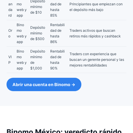
Depósito
an
mo
dad de
Principiantes que empiezan con
mínimo
da
web y
hasta
el depósito más bajo
de $10
rd
app
85%
Bino
Rentabili
Depósito
Or
mo
dad de
Traders activos que buscan
mínimo
o
web y
hasta
retiros más rápidos y cashback
de $500
app
86%
Bino
Depósito
Rentabili
Traders con experiencia que
VI
mo
mínimo
dad de
buscan un gerente personal y las
P
web y
de
hasta
mejores rentabilidades
app
$1,000
90%
Abrir una cuenta en Binomo →
Binomo México: veredicto rápido