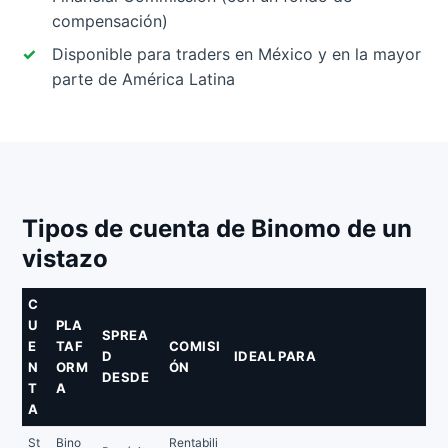
compensación)
Disponible para traders en México y en la mayor
parte de América Latina
Tipos de cuenta de Binomo de un
vistazo
C
U
PLA
SPREA
E
TAF
COMISI
D
IDEAL PARA
N
ORM
ÓN
DESDE
T
A
A
St
Bino
Rentabili