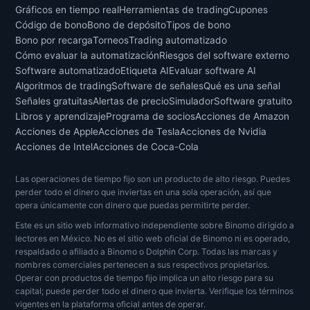
Gráficos en tiempo real
Herramientas de trading
Cupones
Código de bono
Bono de depósito
Tipos de bono
Bono por recarga
Torneos
Trading automatizado
Cómo evaluar la automatización
Riesgos del software externo
Software automatizado
Etiqueta AI
Evaluar software AI
Algoritmos de trading
Software de señales
Qué es una señal
Señales gratuitas
Alertas de precio
Simulador
Software gratuito
Libros y aprendizaje
Programa de socios
Acciones de Amazon
Acciones de Apple
Acciones de Tesla
Acciones de Nvidia
Acciones de Intel
Acciones de Coca-Cola
Las operaciones de tiempo fijo son un producto de alto riesgo. Puedes
perder todo el dinero que inviertas en una sola operación, así que
opera únicamente con dinero que puedas permitirte perder.
Este es un sitio web informativo independiente sobre Binomo dirigido a
lectores en México. No es el sitio web oficial de Binomo ni es operado,
respaldado o afiliado a Binomo o Dolphin Corp. Todas las marcas y
nombres comerciales pertenecen a sus respectivos propietarios.
Operar con productos de tiempo fijo implica un alto riesgo para su
capital; puede perder todo el dinero que invierta. Verifique los términos
vigentes en la plataforma oficial antes de operar.